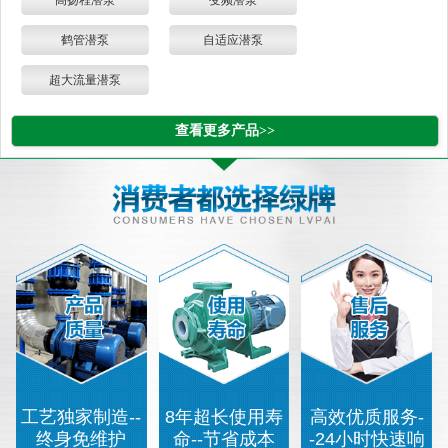
高扬程潜泵
变频潜泵
鹤管潜泵
自适应潜泵
超大流量潜泵
查看更多产品>>
工艺独家制造--
8年超长使用寿
高效优质服务-
终身免维护
命--节省成本
-24小时快速响