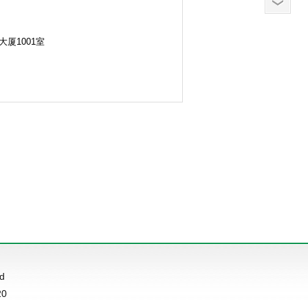
厦1001室
d
20