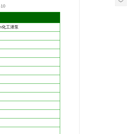
10
0m化工潜泵